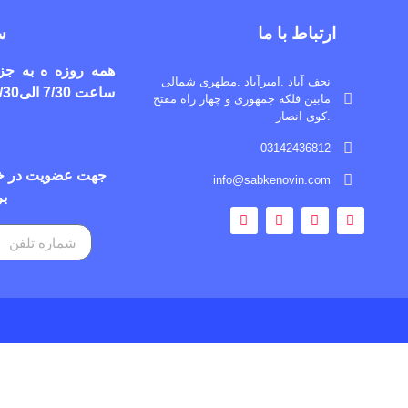
ارتباط با ما
س
همه روزه ه به جز 
نجف آباد .امیرآباد .مطهری شمالی
ساعت 7/30 الی12/30
مابین فلکه جمهوری و چهار راه مفتح
.کوی انصار
03142436812
جهت عضویت در خبر
info@sabkenovin.com
بر