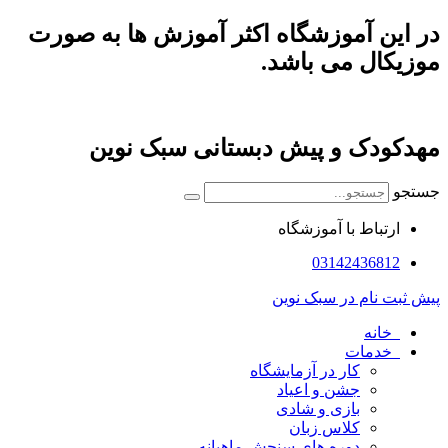
پرش
در این آموزشگاه اکثر آموزش ها به صورت
به
موزیکال می باشد.
محتوا
مهدکودک و پیش دبستانی سبک نوین
جستجو
ارتباط با آموزشگاه
03142436812
پیش ثبت نام در سبک نوین
خانه
خدمات
کار در آزمایشگاه
جشن و اعیاد
بازی و شادی
کلاس زبان
دوره های سنجش ماهیانه