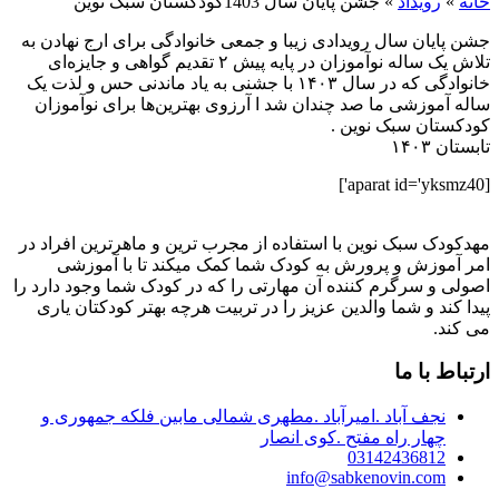
خانه
»
رویداد
»
جشن پایان سال 1403کودکستان سبک نوین
جشن پایان سال رویدادی زیبا و جمعی خانوادگی برای ارج نهادن به
تلاش یک ساله نوآموزان در پایه پیش ۲ تقدیم گواهی و جایزه‌ای
خانوادگی که در سال ۱۴۰۳ با جشنی به یاد ماندنی حس و لذت یک
ساله آموزشی ما صد چندان شد ا آرزوی بهترین‌ها برای نوآموزان
کودکستان سبک نوین .
تابستان ۱۴۰۳
[aparat id='yksmz40']
مهدکودک سبک نوین با استفاده از مجرب ترین و ماهرترین افراد در
امر آموزش و پرورش به کودک شما کمک میکند تا با آموزشی
اصولی و سرگرم کننده آن مهارتی را که در کودک شما وجود دارد را
پیدا کند و شما والدین عزیز را در تربیت هرچه بهتر کودکتان یاری
می کند.
ارتباط با ما
نجف آباد .امیرآباد .مطهری شمالی مابین فلکه جمهوری و
چهار راه مفتح .کوی انصار
03142436812
info@sabkenovin.com