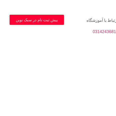
پیش ثبت نام در سبک نوین
تباط با آموزشگاه
0314243681