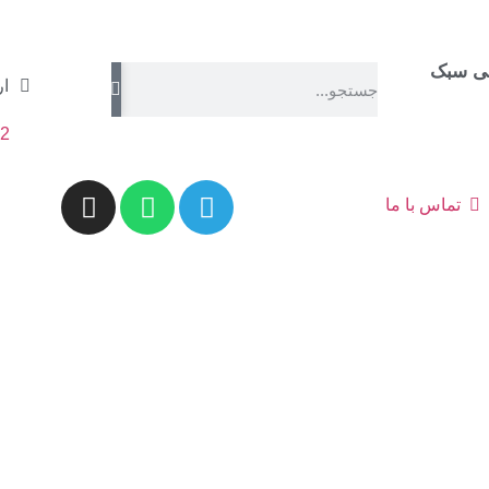
نی سبک
ار
2
تماس با ما